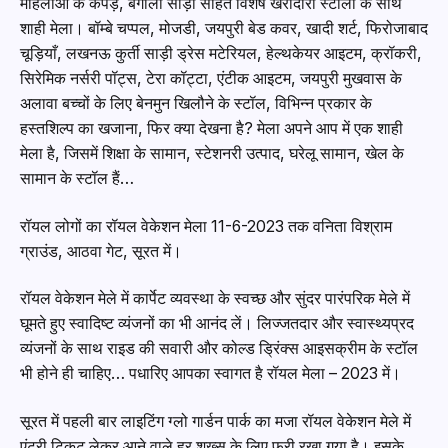
महिलाओं के कपड़े, बंगाली साड़ी सहित विशेष खरीदारी स्टालों के साथ
शाही मेला। बॉम्बे चप्पल, मोजडी, जयपुरी बेड कवर, खादी शर्ट, फिरोजाबाद
चूड़ियाँ, लखनऊ कुर्ती साड़ी ड्रेस मटेरियल, हेल्थकेयर आइटम, क्रॉकरी,
सिरेमिक नर्सरी पॉट्स, टेरा कॉट्टा, एंटीक आइटम, जयपुरी मुखवास के
अलावा बच्चों के लिए बेनमुन खिलौने के स्टॉल, विभिन्न प्रकार के
हस्तशिल्प का खजाना, फिर क्या देखना है? मेला अपने आप में एक शाही
मेला है, जिसमें शिक्षा के सामान, स्टेशनरी उत्पाद, घरेलू सामान, खेल के
सामान के स्टॉल हैं…
रॉयल लोगों का रॉयल वेकेशन मेला 11-6-2023 तक वनिता विश्राम
ग्राउंड, आठवा गेट, सूरत में।
रॉयल वेकेशन मेले में कार्पेट व्यवस्था के स्वच्छ और सुंदर पारंपरिक मेले में
घूमते हुए स्वादिष्ट व्यंजनों का भी आनंद लें। लिज्जतदार और स्वास्थ्यप्रद
व्यंजनों के साथ राइड की सवारी और कोल्ड ड्रिंक्स आइसक्रीम के स्टॉल
भी होने ही चाहिए… पधारिए आपका स्वागत है रॉयल मेला – 2023 में।
सूरत में पहली बार लाइटिंग ग्लो गार्डन पार्क का मजा रॉयल वेकेशन मेले में
एंट्री टिकट लेकर आने वाले हर शख्स के लिए फ्री रखा गया है। इसके