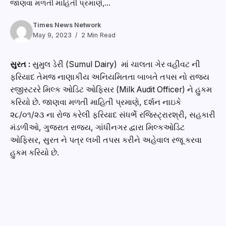
જાણવા મળતી માહિતી પ્રમાણે,...
Times News Network
May 9, 2023
2 Min Read
સુરત :
સુમુલ ડેરી (Sumul Dairy) માં ચાલતા ગેર વહીવટ ની
ફરિયાદ તેમજ નાણાકીય અનિયમિતતા બાબતે તપસ નો રાજ્ય
રજીસ્ટરરે મિલ્ક ઓડિટ ઓફિસર (Milk Audit Officer) ને હુકમ
કરિયો છે. જાણવા મળતી માહિતી પ્રમાણે, દર્શન નાઇકે
૨૮/૦૧/૨૩ ના રોજ કરેલી ફરિયાદ સંધર્ભે રજિસ્ટ્રારશ્રી, સહકારી
મંડળીઓ, ગુજરાત રાજ્ય, ગાંધીનગર દ્વારા મિલ્કઓડિટ
ઓફિસર, સુરત ને પત્ર લખી તપસ કરીને અહેવાલ રજૂ કરવા
હુકમ કરિયો છે.
નાયકએ રાજ્ય રેજિસ્ટ્રાર ને માહિતગાર કરિયા હતા કે સુમુલ
દઇરી માં ચાલી રહેલ વહીવટ અને ભ્રસ્ઠાચાર એની ચરમ સીમા
એ પોંચી ગયો છે. નાના કર્મચારિયો ના લેવાયેલા ભોગ અને મોટા
માછલાઓ બિન્ધાસ્ત તારી રહ્યા હોવાના આક્ષેપ કરેલા હતા.