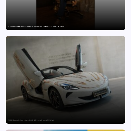
Sajid Qureshi Completes a Five-Year Journey in Revolutionizing India’s Restaurant DOOH Advertising with Fodxpert
MG SELECT launches the Couture Edition of M9 at INR 84.94 Lakh and Cyberster at INR 87.49 Lakh