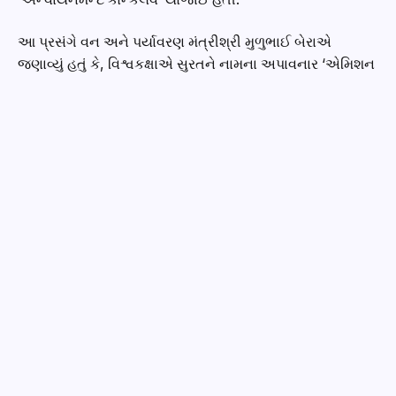
નવા ૮ સુએઝ ટ્રીટમેન્ટ પ્લાન્ટ પ્રગતિમાં છે. સુરતમાં હાલ ૧૧૫
એમએલડી સુએઝનો પુન:વપરાશ ઉદ્યોગોમાં થઇ રહ્યો છે,
જ્યારે વધુ ૪૦૦ એમએલડી જેટલા સુએઝનો વપરાશ હજીરા,
પલસાણા અને કડોદરા વિસ્તારના ઉદ્યોગોમાં થાય તે અંગે
વાટાઘાટો ચાલી રહી છે. જર્મની, જાપાન જેવા ઘણા વિકસિત દેશો
આજે પર્યાવરણ અંગે સુરત પ્રશાસન અને ઉદ્યોગો સાથે હાથ
મિલાવવા તૈયાર હોવાનું તેમણે કહ્યું હતું.
મંત્રીશ્રી બેરાએ કહ્યું કે, આજના સમયમાં વિકાસની જરૂર છે,
પણ વિનાશના ભોગે નહીં. પૈસો મહત્વનો છે, પણ પર્યાવરણના ભોગે
નહીં. રાજ્ય સરકાર તકલાદી વિકાસને નહીં, ટકાઉ વિકાસને
પ્રાધાન્ય આપે છે. ગુજરાતના દરેક કોમન એફલયુએન્ટ
ટ્રીટમેન્ટ પ્લાન્ટમાંથી ઉત્પન્ન થતા ગંદા પાણીને ટ્રીટમેન્ટ બાદ દૂર
દરિયામાં નિકાલ કરી શકાય એવો ડ્રીમ પ્રોજેક્ટ સરકારે હાથમાં
લીધો હોવાનું તેમણે ઉમેર્યું હતું.
રાજ્યના ઉદ્યોગગૃહોને પર્યાવરણ જાળવણી માટે પ્રદૂષણ
અટકાવી રાજ્યની વિકાસયાત્રામાં સહભાગી થવા અનુરોધ કરતા