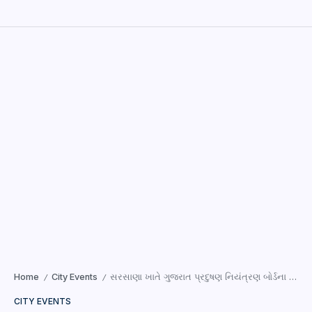
Home
City Events
સરસાણા ખાતે ગુજરાત પ્રદુષણ નિયંત્રણ બોર્ડના સહયોગથી ચેમ્બર ઓફ કોમર્સ દ્વારા ‘એન્વાયર્નમેન્ટ કોન્કલેવ’ યોજાઈ
/
/
CITY EVENTS
સરસાણા ખાતે ગુજરાત પ્રદુષણ નિયંત્રણ
બોર્ડના સહયોગથી ચેમ્બર ઓફ કોમર્સ દ્વારા
‘એન્વાયર્નમેન્ટ કોન્કલેવ’ યોજાઈ
સુરત: વન અને પર્યાવરણ, કલાઈમેટ ચેન્જ વિભાગના મંત્રીશ્રી
મુળુભાઈ બેરા અને રાજ્ય મંત્રીશ્રી મુકેશભાઈ પટેલની પ્રેરક