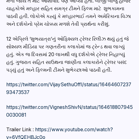
મળી જાય તે માટે આશીર્વાદ પણ આપ્યા હતાં. બીજી બાજુ હાજર
ચાહકોએ મલ્હાર સહિત સમગ્ર ટીમને ફિલ્મ માટે શુભકામના
પાઠવી હતી. લોકોએ કહ્યું કે મલ્હારભાઈ તમને અમેરિકાના વિઝા
અને દર્શકોનો પ્રેમ ચોક્કસ મળશે તેવી પ્રાર્થના કરીશું.
12 એપ્રિલે ‘શુભયાત્રા’નું ઓફિશ્યલ ટ્રેલર રિલીઝ થયું હતું જે
સોશ્યલ મીડિયા પર ગણતરીના કલાકોમાં જ ટ્રેન્ડ થવા લાગ્યું
હતું. એક જ દિવસમાં 20 લાખથી વધુ દર્શકોએ ટ્રેલર નિહાળ્યું
હતું. ગુજરાત સહિત સાઉથના જાણીતા કલાકારોને ટ્રેલર પસંદ
પડ્યું હતું અને ફિલ્મની ટીમને શુભેચ્છાઓ પાઠવી હતી.
https://twitter.com/VijaySethuOffl/status/16464607237
93473537
https://twitter.com/VigneshShivN/status/164618807945
0030081
Trailer Link :
https://www.youtube.com/watch?
v=6VfQEHBJc0o