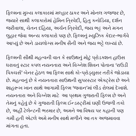
ફિલ્મના મુખ્ય કલાકારમાં મલ્હાર ઠાકર અને મોનલ ગજ્જર છે,
જ્યારે સાથી કલાકારોમાં હેમિન ત્રિવેદી, હિતુ કનોડિયા, દર્શન
જરીવાલા, ચેતન દહિયા, અર્ચન ત્રિવેદી, જય ભટ્ટ અને મગન
લુહાર જેવા અન્ય કલાકારો પણ છે. ફિલ્મનું મ્યુઝિક કેદાર-ભાર્ગવે
આપ્યું છે અને ડાયલોગ્સ મનીષ સૈની અને જય ભટ્ટે લખ્યાં છે.
ફિલ્મની સૌથી મહત્વની વાત કે સાઉથનું મોટું પ્રોડક્શન હાઉસ
ધરાવતું સ્ટાર કપલ નયનતારા અને વિગ્નેશ શિવન પોતાના ‘રાઉડી
પિક્ચર્સ’ બેનર હેઠળ આ ફિલ્મ સાથે કો-પ્રોડ્યુસર તરીકે જોડાયા
છે. મહત્વનું છે કે નયનતારા સાઉથની સુપરસ્ટાર એક્ટ્રેસ છે અને
શાહરૂખ ખાન સાથે આગામી ફિલ્મ ‘જવાન’માં લીડ રોલમાં દેખાશે.
નયનતારા અને વિગ્નેશ માટે આ પ્રથમ ગુજરાતી ફિલ્મ છે અને
તેમનું કહેવું છે કે ગુજરાતી ફિલ્મ ઈન્ડસ્ટ્રીમાં ઘણી ઉજળી તકો
છે, અહીં ટેલેન્ટની ભરમાર છે, અમને આ વિષય પર કહાની પણ
ગમી હતી એટલે અમે મનીષ સાથે મળીને આ તક અજમાવવા
માંગતા હતા.