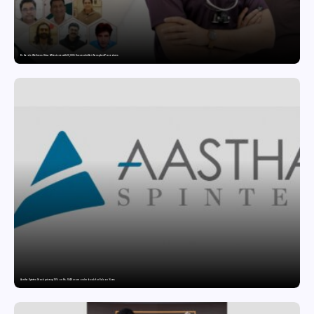
Dr. Haror’s Wellness Hits a Milestone with 20,000+ Successful Hair Transplant Procedures
Aastha Spintex Stock price up 10% on Rs. 51.46 crore order book for Falcon Yarns