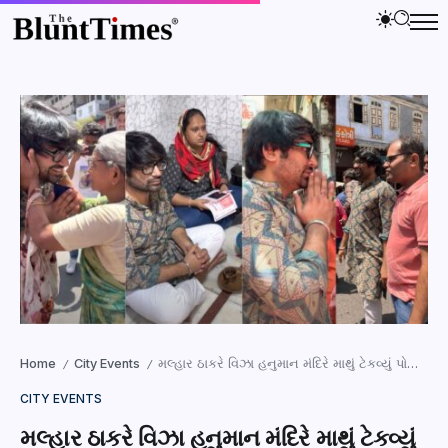
Home
City Events
મલ્હાર ઠાકરે વિઝા હનુમાન મંદિરે માથું ટેકવ્યું પોતાના વિઝા માટે, ચાહકોને પણ પ્રાર્થના માટે કરી અપીલ
/
/
CITY EVENTS
મલ્હાર ઠાકરે વિઝા હનુમાન મંદિરે માથું ટેકવ્યું