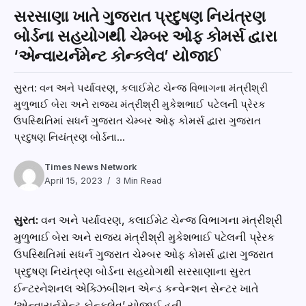
ઉપસ્થિતિમાં સધર્ન ગુજરાત ચેમ્બર ઓફ કોમર્સ દ્વારા ગુજરાત
પ્રદુષણ નિયંત્રણ બોર્ડના...
Times News Network
April 15, 2023
3 Min Read
સુરત:
વન અને પર્યાવરણ, કલાઈમેટ ચેન્જ વિભાગના મંત્રીશ્રી
મુળુભાઈ બેરા અને રાજ્ય મંત્રીશ્રી મુકેશભાઈ પટેલની પ્રેરક
ઉપસ્થિતિમાં સધર્ન ગુજરાત ચેમ્બર ઓફ કોમર્સ દ્વારા ગુજરાત
પ્રદુષણ નિયંત્રણ બોર્ડના સહયોગથી સરસાણાના સુરત
ઈન્ટરનેશનલ એક્ઝિબીશન એન્ડ કન્વેન્શન સેન્ટર ખાતે
‘એન્વાયર્નમેન્ટ કોન્કલેવ’ યોજાઈ હતી.
આ પ્રસંગે વન અને પર્યાવરણ મંત્રીશ્રી મુળુભાઈ બેરાએ
જણાવ્યું હતું કે, વિશ્વકક્ષાએ સુરતને નામના અપાવનાર ‘એમિશન
ટ્રેડિંગ સ્કીમ પ્રોજેક્ટ’ સુરતની આગવી ઓળખ છે. સુરતમાં હાલ
૧૧ સીઈટીપી(કોમન એફલયુએન્ટ ટ્રીટમેન્ટ પ્લાન્ટ) અને ૧૧
સુએજ ટ્રીટમેન્ટ પ્લાન્ટ કાર્યરત છે. નવા સાત સીઈટીપી અને