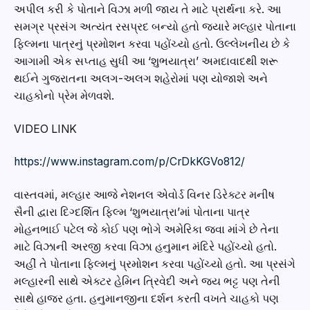
અપીલ કરી કે પોતાને વિઝા મળી જાય તે માટે પ્રાર્થના કરે. આ
સમગ્ર પ્રસંગ અત્યંત રસપ્રદ બન્યો હતો જ્યારે મલ્હાર પોતાના
ફિલ્મના પાત્રનું પ્રમોશન કરવા પહોંચ્યો હતો. ઉલ્લેખનીય છે કે
આગામી એક સપ્તાહ સુધી આ ‘શુભયાત્રા’ અમદાવાદથી શરૂ
થઈને ગુજરાતના અલગ-અલગ શહેરોમાં પણ યોજાશે અને
ચાહકોનો પ્રેમ મેળવશે.
VIDEO LINK
https://www.instagram.com/p/CrDkKGVo812/
વાસ્તવમાં, મલ્હાર આજે નેશનલ એવોર્ડ વિનર ડિરેક્ટર મનીષ
સૈની દ્વારા દિગ્દર્શિત ફિલ્મ ‘શુભયાત્રા’માં પોતાના પાત્ર
મોહનભાઈ પટેલ જે કોઈ પણ ભોગે અમેરિકા જવા માંગે છે તેના
માટે વિઝાની અરજી કરવા વિઝા હનુમાન મંદિરે પહોંચ્યો હતો.
અહીં તે પોતાના ફિલ્મનું પ્રમોશન કરવા પહોંચ્યો હતો. આ પ્રસંગે
મલ્હારની સાથે એક્ટર હેમિન ત્રિવેદી અને જય ભટ્ટ પણ તેની
સાથે હાજર હતા. હનુમાનજીના દર્શન કરતી વખતે ચાહકો પણ