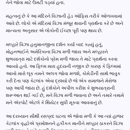
તેને જોવા માટે ઉમટી પડ્યાં હતા.
મહત્વનું છે કે આ મંદિરને વિઝાની હેડ ઓફિસ તરીકે ઓળખવામાં
આવે છે. લોકો એ મંદિરમાં વિઝા મંજૂર થવાની પ્રાર્થના કરે છે અને
માન્યતા અનુસાર એ લોકોની ઈચ્છા પૂરી પણ થાય છે.
મલ્હારે વિઝા હનુમાનજીના દર્શન કર્યા બાદ કહ્યું હતું,
મોહનભાઈને અમેરિકાના વિઝા મળી જાય અને મલ્હારને
શુભયાત્રા માટે દર્શકોનો પ્રેમ મળી જાય તે માટે પ્રાર્થના કરવા
આવ્યો હતો. આ ફિલ્મ મારા હૃદયની નજીક છે કારણ કે ફિલ્મમાં
આખો મારો લૂક તમને અલગ જોવા મળશે, કોમેડીની સાથે ભાવુક
કરી દેતા પણ કેટલાંક એવા દ્રશ્યો છે જે એક સમાજને મેસેજ
પણ આપી જાય છે. હું દર્શકોને અપીલ કરીશ કે શુભયાત્રાની
શરૂઆત થઈ ગઈ છે, મને વિઝા મળી જવાના છે અને તમારે તમામે
મને ઍરપોર્ટ એટલે કે થિયેટર સુધી મૂકવા આવવાનું છે.
આ દરમ્યાન સૌથી રસપ્રદ ઘટના એ જોવા મળી કે આ ત્યાં હાજર
કેટલાંક વૃદ્ધોએ પ્રમોશનને હકીકત માનીને મલ્હાર ઠાકરને વિઝા