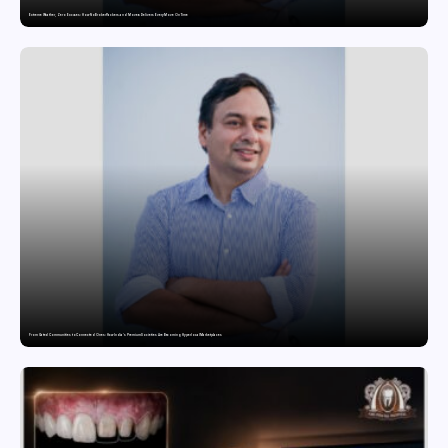
Extreme Weather, Zero Excuses: How NoBroker Packers and Movers Delivers Every Move On Time
From Gated Communities to Connected Ones: How India’s Premium Societies Are Becoming Hyperlocal Marketplaces