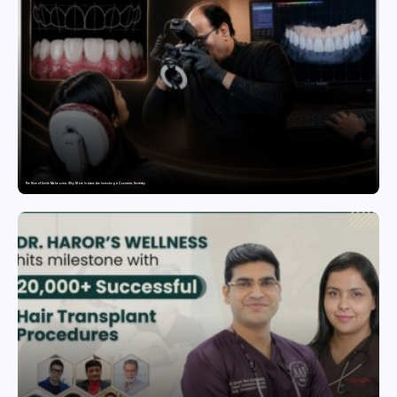
The Rise of Smile Makeovers: Why More Indians Are Investing in Cosmetic Dentistry