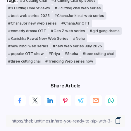
Tags:
3 Cutting Chai
3 Cutting Chai episodes
3 Cutting Chai reviews
3 cutting chai web series
best web series 2025
ChanaJor ki nai web series
ChanaJor new web series
ChanaJor OTT
comedy drama OTT
Gen Z web series
girl gang drama
Kanishka Rawat New Web Series
Neha
new hindi web series
new web series July 2025
popular OTT show
Priya
Sneha
teen cutting chai
three cutting chai
Trending Web series now
Share Article