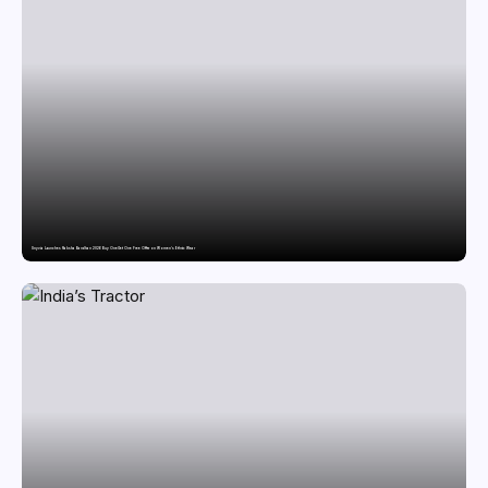
Snyvia Launches Raksha Bandhan 2026 Buy One Get One Free Offer on Women’s Ethnic Wear