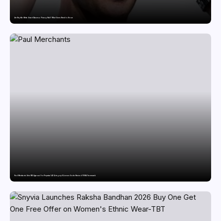
Are Ray-Ban Meta Smart Glasses a Privacy Risk? What Users Need to Know
Paul Merchants Gets RBI Approval for Perpetual AD Category-II Licence Under Revised FEMA Framework