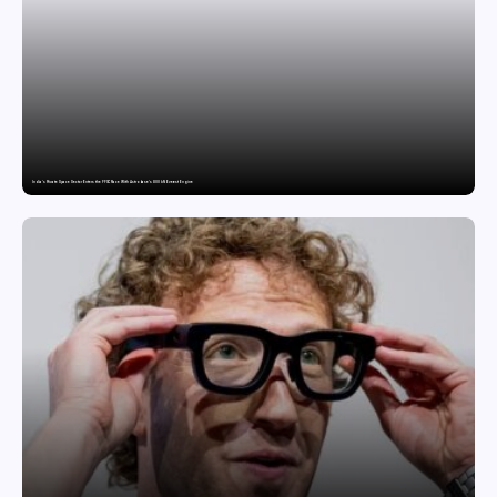
India’s Private Space Sector Enters the FFSC Race With Astrobase’s 800 kN Everest Engine