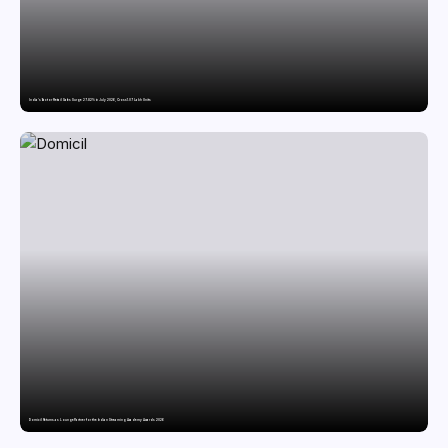
India’s Tractor Retail Sales Surge 27.82% in July 2026, Cross 1.07 Lakh Units
Domicil Returns as Lounge Partner for the Indian Streaming Academy Awards 2026